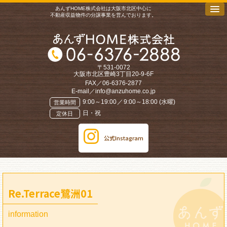
あんずHOME株式会社は大阪市北区中心に
不動産収益物件の分譲事業を営んでおります。
〒531-0072
大阪市北区豊崎3丁目20-9-6F
FAX／06-6376-2877
E-mail／
info@anzuhome.co.jp
9:00～19:00
／
9:00～18:00 (水曜)
営業時間
日・祝
定休日
公式Instagram
Re.Terrace鷺洲01
information