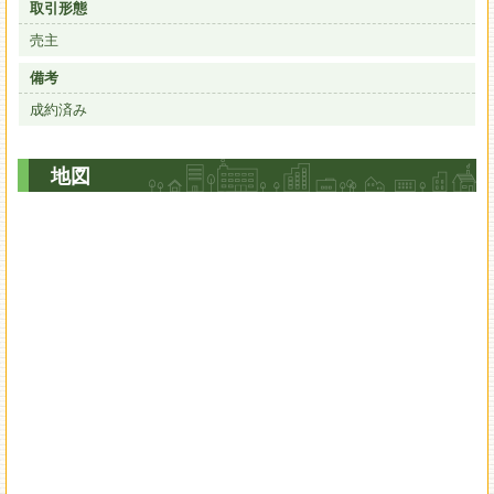
取引形態
売主
備考
成約済み
地図