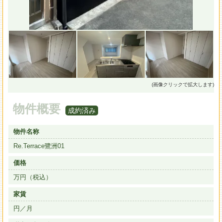
(画像クリックで拡大します)
物件概要
成約済み
物件名称
Re.Terrace鷺洲01
価格
万円（税込）
家賃
円／月