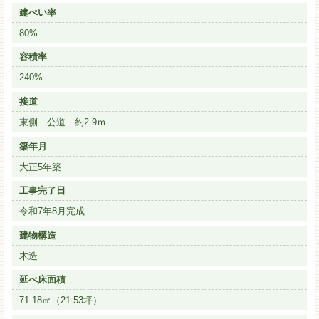
建ぺい率
80%
容積率
240%
接道
東側 公道 約2.9ｍ
築年月
大正5年築
工事完了日
令和7年8月完成
建物構造
木造
延べ床面積
71.18㎡（21.53坪）