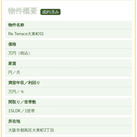
物件概要
成約済み
物件名称
Re.Terrace大東町01
価格
万円（税込）
家賃
円／月
満室年収／利回り
万円／％
間取り／世帯数
1SLDK／1世帯
所在地
大阪市都島区大東町2丁目