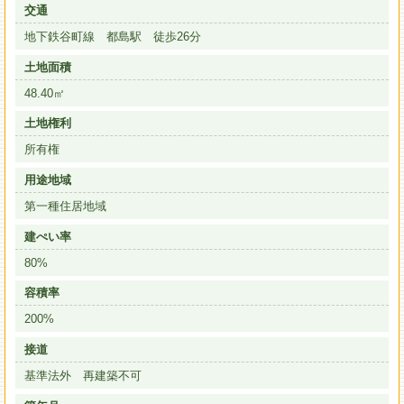
交通
地下鉄谷町線 都島駅 徒歩26分
土地面積
48.40㎡
土地権利
所有権
用途地域
第一種住居地域
建ぺい率
80%
容積率
200%
接道
基準法外 再建築不可